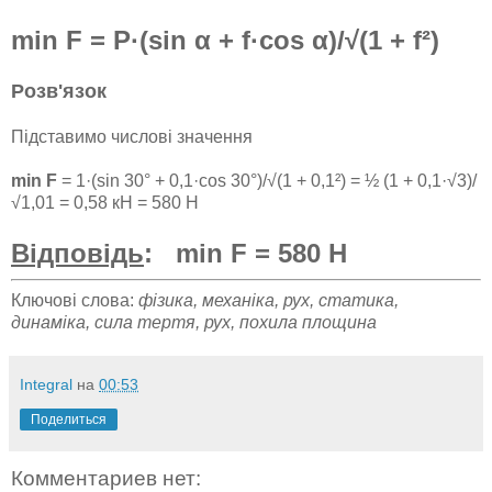
min F = P·(sin α + f·cos α)/√(1 + f²)
Розв'язок
Підставимо числові значення
min F
= 1·(sin 30° + 0,1·cos 30°)/√(1 + 0,1²) = ½ (1 + 0,1·√3)/
√1,01 = 0,58 кН = 580 Н
Відповідь
: min F = 580 Н
Ключові слова:
фізика, механіка, рух, статика,
динаміка, сила тертя, рух, похила площина
Integral
на
00:53
Поделиться
Комментариев нет: