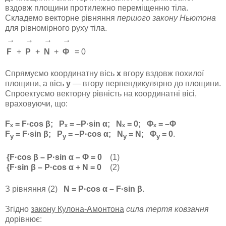
вздовж площини протилежно переміщенню тіла.
Складемо векторне рівняння
першого закону Ньютона
для рівномірного руху тіла.
→
→
→
→
F
+
P
+
N
+
Φ
= 0
Спрямуємо координатну вісь
x
вгору вздовж похилої
площини, а вісь
y
— вгору перпендикулярно до площини.
Спроектуємо векторну рівність на координатні вісі,
враховуючи, що:
Fₓ = F·cos β; Pₓ = –P·sin α; Nₓ = 0; Φₓ = –Φ
F
= F·sin β; P
= –P·cos α; N
= N; Φ
= 0
.
y
y
y
y
{F·cos β – P·sin α – Φ = 0
(1)
{F·sin β – P·cos α + N = 0
(2)
З рівняння (2)
N = P·cos α – F·sin β
.
Згідно
закону Кулона-Амонтона
сила тертя ковзання
дорівнює: