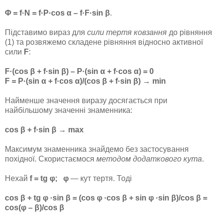
Φ = f·N = f·P·cos α – f·F·sin β
.
Підставимо вираз для
сили тертя ковзання
до рівняння
(1) та розвяжемо складене рівняння відносно активної
сили
F
:
F·(cos β + f·sin β) – P·(sin α + f·cos α) = 0
F = P·(sin α + f·cos α)/(cos β + f·sin β) → min
Найменше значення виразу досягається при
найбільшому значенні знаменника:
cos β + f·sin β → max
Максимум знаменника знайдемо без застосування
похідної. Скористаємося
методом додаткового кута
.
Нехай
f = tg φ; φ
— кут тертя. Тоді
cos β + tg φ ·sin β = (cos φ ·cos β + sin φ ·sin β)/cos β =
cos(φ – β)/cos β