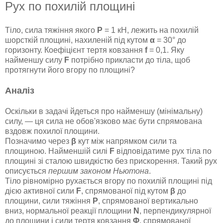
Рух по похилій площині
Тіло, сила тяжіння якого
P
= 1 кН, лежить на похилій
шорсткій площині, нахиленій під кутом
α
= 30° до
горизонту. Коефіцієнт тертя ковзання
f
= 0,1. Яку
найменшу силу
F
потрібно прикласти до тіла, щоб
протягнути його вгору по площині?
Аналіз
Оскільки в задачі йдеться про найменшу (мінімальну)
силу, — ця сила не обов'язково має бути спрямована
вздовж похилої площини.
Позначимо через
β
кут між напрямком сили та
площиною. Найменшій силі
F
відповідатиме рух тіла по
площині зі сталою швидкістю без прискорення. Такий рух
описується
першим законом Ньютона
.
Тіло рівномірно рухається вгору по похилій площині під
дією активної сили
F
, спрямованої під кутом
β
до
площини, сили тяжіння
P
, спрямованої вертикально
вниз, нормальної реакції площини
N
, перпендикулярної
до площини і сили тертя ковзання
Φ
, спрямованої