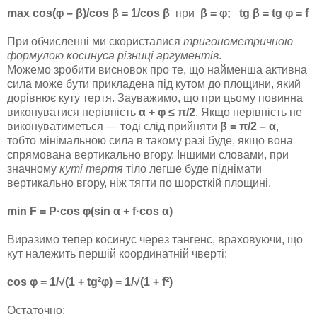
max cos(φ – β)/cos β = 1/cos β
при
β = φ; tg β = tg φ = f
При обчисленні ми скористалися
тригонометричною
формулою косинуса різниці аргументів
.
Можемо зробити висновок про те, що найменша активна
сила може бути прикладена під кутом до площини, який
дорівнює куту тертя. Зауважимо, що при цьому повинна
виконуватися нерівність
α + φ ≤ π/2
. Якщо нерівність не
виконуватиметься — тоді слід прийняти
β = π/2 – α
,
тобто мінімальною сила в такому разі буде, якщо вона
спрямована вертикально вгору. Іншими словами, при
значному
куті тертя
тіло легше буде піднімати
вертикально вгору, ніж тягти по шорсткій площині.
min F = P·cos φ(sin α + f·cos α)
Виразимо тепер косинус через тангенс, враховуючи, що
кут належить першій координатній чверті:
cos φ = 1/√(1 + tg²φ) = 1/√(1 + f²)
Остаточно: