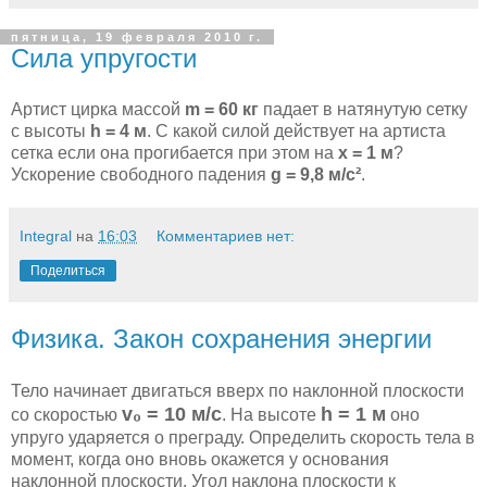
пятница, 19 февраля 2010 г.
Сила упругости
Артист цирка массой
m = 60 кг
падает в натянутую сетку
с высоты
h = 4 м
. С какой силой действует на артиста
сетка если она прогибается при этом на
x = 1 м
?
Ускорение свободного падения
g = 9,8 м/с²
.
Integral
на
16:03
Комментариев нет:
Поделиться
Физика. Закон сохранения энергии
Тело начинает двигаться вверх по наклонной плоскости
v₀ = 10 м/с
h = 1 м
со скоростью
. На высоте
оно
упруго ударяется о преграду. Определить скорость тела в
момент, когда оно вновь окажется у основания
наклонной плоскости. Угол наклона плоскости к