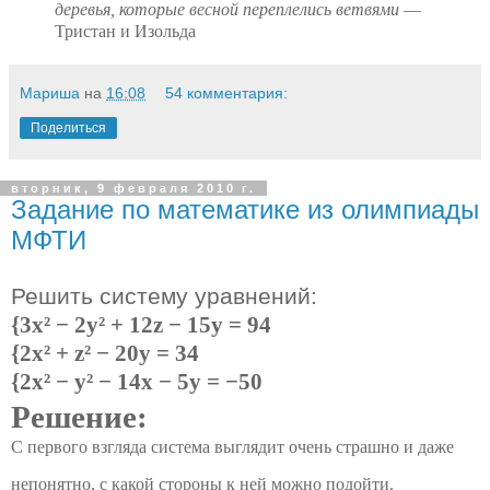
деревья, которые весной переплелись ветвями
—
Тристан и Изольда
Мариша
на
16:08
54 комментария:
Поделиться
вторник, 9 февраля 2010 г.
Задание по математике из олимпиады
МФТИ
Решить систему уравнений:
{3x² − 2y² + 12z − 15y = 94
{2x² + z² − 20y = 34
{2x² − y² − 14x − 5y = −50
Решение:
С первого взгляда система выглядит очень страшно и даже
непонятно, с какой стороны к ней можно подойти.