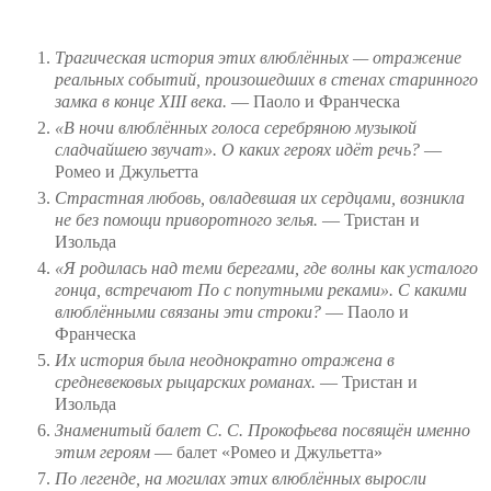
Трагическая история этих влюблённых — отражение
реальных событий, произошедших в стенах старинного
замка в конце XIII века.
— Паоло и Франческа
«В ночи влюблённых голоса серебряною музыкой
сладчайшею звучат». О каких героях идёт речь?
—
Ромео и Джульетта
Страстная любовь, овладевшая их сердцами, возникла
не без помощи приворотного зелья.
— Тристан и
Изольда
«Я родилась над теми берегами, где волны как усталого
гонца, встречают По с попутными реками». С какими
влюблёнными связаны эти строки?
— Паоло и
Франческа
Их история была неоднократно отражена в
средневековых рыцарских романах.
— Тристан и
Изольда
Знаменитый балет С. С. Прокофьева посвящён именно
этим героям
— балет «Ромео и Джульетта»
По легенде, на могилах этих влюблённых выросли