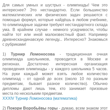
Для самых умных и шустрых - олимпиады! Чем это
интереснее? Это нестандартно. Если большинство
математических или физических задач решаются с
помощью формул, которые найдёшь в любом учебнике,
то олимпиадные задачки требуют нестандартного склада
ума. В крайнем случае - немного усидчивости, чтобы
найти тот или иной малоизвестный факт. Например
древнескандинавскую легенду... Интересно? Знакомься
с рубриками!
1)
Турнир Ломоносова
- традиционная очная
олимпиада школьников, проводится в Москве и
регионах. Достаточно интересная организация
проведения олимпиады - у каждого школьника 5 часов.
На руки каждый может взять любое количество
олимпиад - от одной до всех (около 10 по разным
предметам, бывает разное количество). Обычно
дипломы дают лишь тем, кто занимает призовые
места по нескольким предметам.
XXXIV Турнир Ломоносова (математика)
2)
Покори Воробьёвы горы
- думаю, всем знаком этот