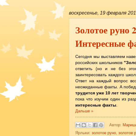
воскресенье, 19 февраля 201
Золотое руно 
Интересные ф
Сегодня мы выставляем наве
российских школьников
"Золо
ответить (но и не без это
заинтересовать каждого школ
Ответ на каждый вопрос воз
неожиданные факты. А побед
трудится уже 10 лет творч
пока что изучим один из раз
интересные факты
.
Дальше »
Автор:
Мариш
Ярлыки:
золотое руно
,
золотое р