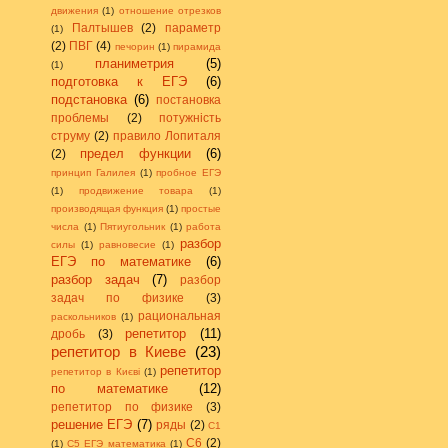
движения
(1)
отношение отрезков
Палтышев
(2)
параметр
(1)
(2)
ПВГ
(4)
печорин
(1)
пирамида
планиметрия
(5)
(1)
подготовка к ЕГЭ
(6)
подстановка
(6)
постановка
проблемы
(2)
потужність
струму
(2)
правило Лопиталя
предел функции
(6)
(2)
принцип Галилея
(1)
пробное ЕГЭ
(1)
продвижение товара
(1)
производящая функция
(1)
простые
числа
(1)
Пятиугольник
(1)
работа
разбор
силы
(1)
равновесие
(1)
ЕГЭ по математике
(6)
разбор задач
(7)
разбор
задач по физике
(3)
рациональная
раскольников
(1)
репетитор
(11)
дробь
(3)
репетитор в Киеве
(23)
репетитор
репетитор в Києві
(1)
по математике
(12)
репетитор по физике
(3)
решение ЕГЭ
(7)
ряды
(2)
С1
С6
(2)
(1)
С5 ЕГЭ математика
(1)