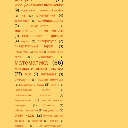
иррациональное выражение
(9)
истории о трагической любви
кинематика
(4)
(1)
К2
(1)
комбинаторика
колебания
(1)
(2)
конденсатор
(1)
контрольная по математике
(3)
контрольная по физике
(4)
литература
(2)
корни
(1)
литературные герои
(3)
логарифм
(1)
логика
(1)
магнитное
поле
(1)
маркетинг
(1)
математика
(66)
математический анализ
(37)
мгу
(7)
механика
(3)
мифология
(1)
момент импульса
мощность тока
(2)
(1)
МФТИ
(1)
натуральное число
(1)
нелинейная система
(1)
неравенство
(1)
несобственный
интеграл
(1)
обломов
(1)
обществознание
(1)
окружность
(1)
олимпиада
(12)
олимпиада по
физике
(1)
онегин
(1)
опрос
(1)
оптика
(1)
относительность