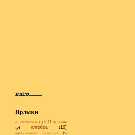
Ярлыки
9-11 классы
3 неизвестных
(1)
алгебра
(16)
(5)
аналитическая геометрия
(1)