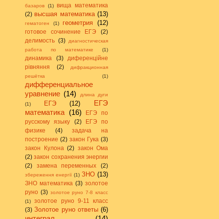
вища математика
базаров
(1)
высшая математика
(13)
(2)
геометрия
(12)
гематоген
(1)
готовое сочинение ЕГЭ
(2)
делимость
(3)
диагностическая
работа по математике
(1)
динамика
(3)
диференційне
рівняння
(2)
дифракционная
решётка
(1)
дифференциальное
уравнение
(14)
длина дуги
ЕГЭ
ЕГЭ
(12)
(1)
математика
(16)
ЕГЭ по
русскому языку
(2)
ЕГЭ по
физике
(4)
задача на
построение
(2)
закон Гука
(3)
закон Кулона
(2)
закон Ома
(2)
закон сохранения энергии
(2)
замена переменных
(2)
ЗНО
(13)
збереження енергії
(1)
ЗНО математика
(3)
золотое
руно
(3)
золотое руно 7-8 класс
золотое руно 9-11 класс
(1)
Золотое руно ответы
(6)
(3)
интеграл
(14)