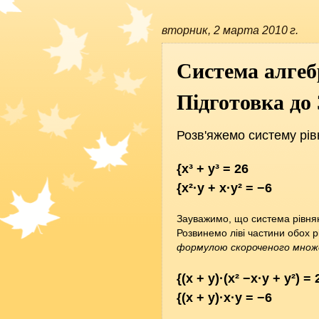
вторник, 2 марта 2010 г.
Система алгеб
Підготовка до
Розв'яжемо систему рів
{x³ + y³ = 26
{x²·y + x·y² = −6
Зауважимо, що система рівнян
Розвинемо ліві частини обох 
формулою скороченого множ
{(x + y)·(x² −x·y + y²) = 
{(x + y)·x·y = −6