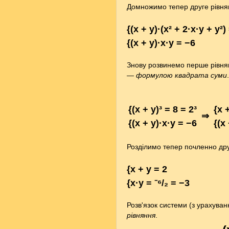
Домножимо тепер друге рівнян
{(x + y)·(x² + 2·x·y + y²)
{(x + y)·x·y = −6
Знову розвинемо перше рівня
— формулою квадрата суми
.
{(x + y)³ = 8 = 2³
{x 
⇒
{(x + y)·x·y = −6
{(x
Розділимо тепер почленно дру
{x + y = 2
{x·y = ⁻⁶/₂ = −3
Розв'язок системи (з урахува
рівняння
.