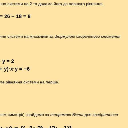
ня системи на 2 та додамо його до першого рівняння.
 = 26 − 18 = 8
ння системи на множники за
формулою скороченого множення
+ y = 2
 + y)·x·y = −6
ге рівняння системи на перше.
нням симетрії) знайдемо за
теоремою Вієта
для
квадратного