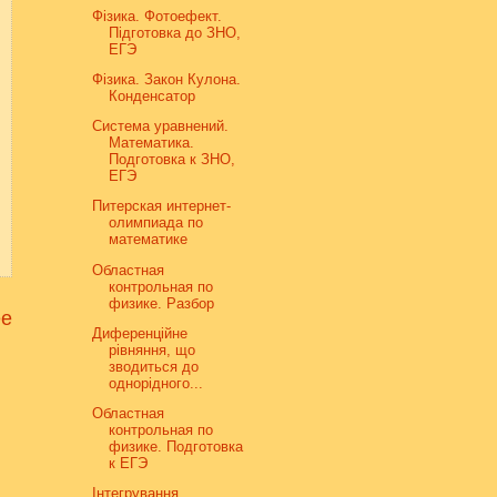
Фізика. Фотоефект.
Підготовка до ЗНО,
ЕГЭ
Фізика. Закон Кулона.
Конденсатор
Система уравнений.
Математика.
Подготовка к ЗНО,
ЕГЭ
Питерская интернет-
олимпиада по
математике
Областная
контрольная по
физике. Разбор
е
Диференційне
рівняння, що
зводиться до
однорідного...
Областная
контрольная по
физике. Подготовка
к ЕГЭ
Інтегрування