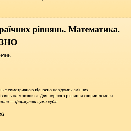
раїчних рівнянь. Математика.
 ЗНО
нянь
ь є симетричною відносно невідомих змінних.
рівнянь на множники. Для першого рівняння скористаємося
ення — формулою суми кубів
.
26