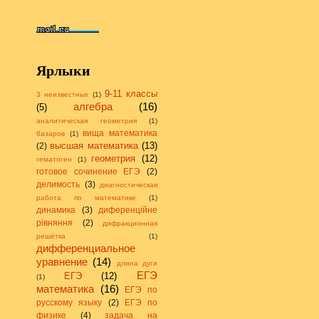
Ярлыки
9-11 классы
3 неизвестных
(1)
алгебра
(16)
(5)
аналитическая геометрия
(1)
вища математика
базаров
(1)
высшая математика
(13)
(2)
геометрия
(12)
гематоген
(1)
готовое сочинение ЕГЭ
(2)
делимость
(3)
диагностическая
работа по математике
(1)
динамика
(3)
диференційне
рівняння
(2)
дифракционная
решётка
(1)
дифференциальное
уравнение
(14)
длина дуги
ЕГЭ
ЕГЭ
(12)
(1)
математика
(16)
ЕГЭ по
русскому языку
(2)
ЕГЭ по
физике
(4)
задача на