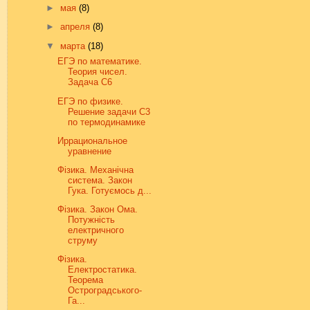
►
мая
(8)
►
апреля
(8)
▼
марта
(18)
ЕГЭ по математике.
Теория чисел.
Задача С6
ЕГЭ по физике.
Решение задачи С3
по термодинамике
Иррациональное
уравнение
Фізика. Механічна
система. Закон
Гука. Готуємось д...
Фізика. Закон Ома.
Потужність
електричного
струму
Фізика.
Електростатика.
Теорема
Остроградського-
Га...