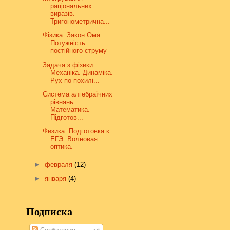
раціональних
виразів.
Тригонометрична...
Фізика. Закон Ома.
Потужність
постійного струму
Задача з фізики.
Механіка. Динаміка.
Рух по похилі...
Система алгебраїчних
рівнянь.
Математика.
Підготов...
Физика. Подготовка к
ЕГЭ. Волновая
оптика.
►
февраля
(12)
►
января
(4)
Подписка