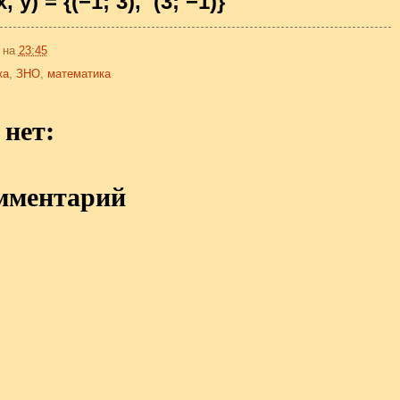
x, y) = {(−1; 3), (3; −1)}
на
23:45
ка
,
ЗНО
,
математика
нет:
мментарий