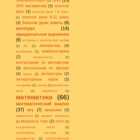
ЗНО
(13)
збереження енергії
(1)
ЗНО математика
(3)
золотое
руно
(3)
золотое руно 7-8 класс
золотое руно 9-11 класс
(1)
Золотое руно ответы
(6)
(3)
интеграл
(14)
иррациональное выражение
(9)
истории о трагической любви
кинематика
(4)
(1)
К2
(1)
комбинаторика
колебания
(1)
(2)
конденсатор
(1)
контрольная по математике
(3)
контрольная по физике
(4)
литература
(2)
корни
(1)
литературные герои
(3)
логарифм
(1)
логика
(1)
магнитное
поле
(1)
маркетинг
(1)
математика
(66)
математический анализ
(37)
мгу
(7)
механика
(3)
мифология
(1)
момент импульса
мощность тока
(2)
(1)
МФТИ
(1)
натуральное число
(1)
нелинейная система
(1)
неравенство
(1)
несобственный