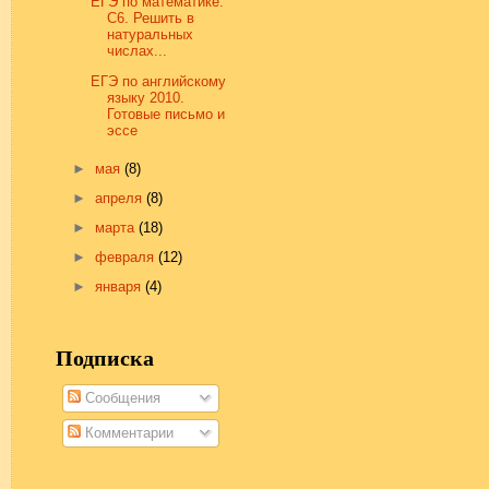
ЕГЭ по математике.
С6. Решить в
натуральных
числах...
ЕГЭ по английскому
языку 2010.
Готовые письмо и
эссе
►
мая
(8)
►
апреля
(8)
►
марта
(18)
►
февраля
(12)
►
января
(4)
Подписка
Сообщения
Комментарии