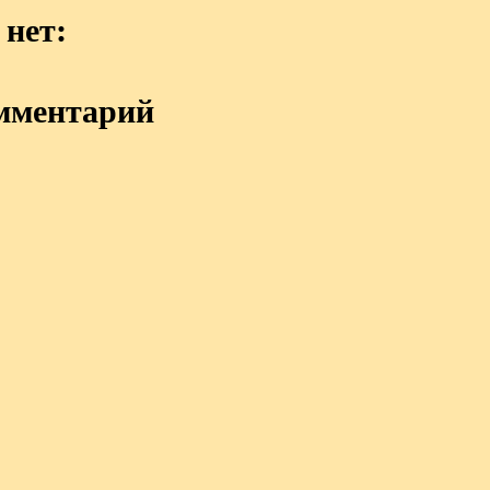
нет:
мментарий