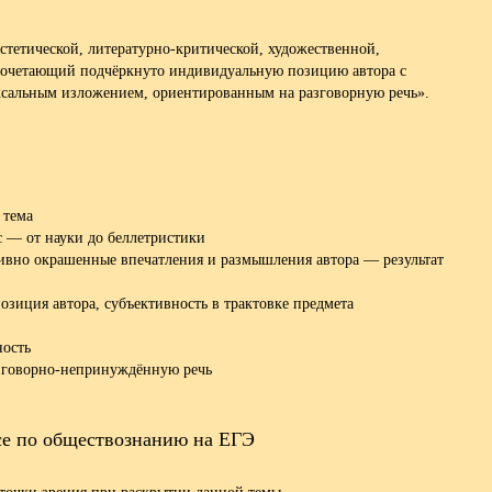
тетической, литературно-критической, художественной,
сочетающий подчёркнуто индивидуальную позицию автора с
сальным изложением, ориентированным на разговорную речь».
 тема
с — от науки до беллетристики
тивно окрашенные впечатления и размышления автора — результат
озиция автора, субъективность в трактовке предмета
ность
азговорно-непринуждённую речь
се по обществознанию на ЕГЭ