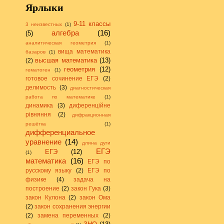
Ярлыки
9-11 классы
3 неизвестных
(1)
алгебра
(16)
(5)
аналитическая геометрия
(1)
вища математика
базаров
(1)
высшая математика
(13)
(2)
геометрия
(12)
гематоген
(1)
готовое сочинение ЕГЭ
(2)
делимость
(3)
диагностическая
работа по математике
(1)
динамика
(3)
диференційне
рівняння
(2)
дифракционная
решётка
(1)
дифференциальное
уравнение
(14)
длина дуги
ЕГЭ
ЕГЭ
(12)
(1)
математика
(16)
ЕГЭ по
русскому языку
(2)
ЕГЭ по
физике
(4)
задача на
построение
(2)
закон Гука
(3)
закон Кулона
(2)
закон Ома
(2)
закон сохранения энергии
(2)
замена переменных
(2)