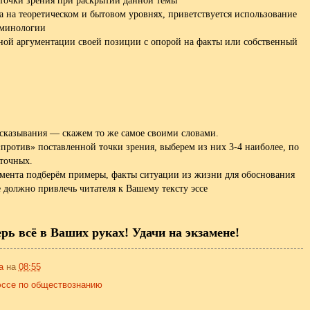
 точки зрения при раскрытии данной темы
а на теоретическом и бытовом уровнях, приветствуется использование
рминологии
ьной аргументации своей позиции с опорой на факты или собственный
казывания — скажем то же самое своими словами.
«
против
»
поставленной точки зрения, выберем из них 3-4 наиболее, по
точных.
мента подберём примеры, факты ситуации из жизни для обоснования
должно привлечь читателя к Вашему тексту эссе
рь всё в Ваших руках! Удачи на экзамене!
а
на
08:55
эссе по обществознанию