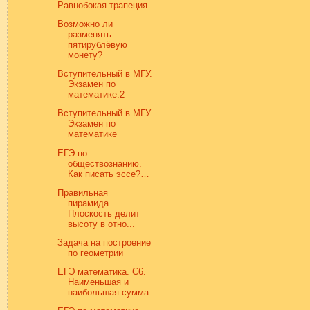
Равнобокая трапеция
Возможно ли
разменять
пятирублёвую
монету?
Вступительный в МГУ.
Экзамен по
математике.2
Вступительный в МГУ.
Экзамен по
математике
ЕГЭ по
обществознанию.
Как писать эссе?…
Правильная
пирамида.
Плоскость делит
высоту в отно...
Задача на построение
по геометрии
ЕГЭ математика. С6.
Наименьшая и
наибольшая сумма