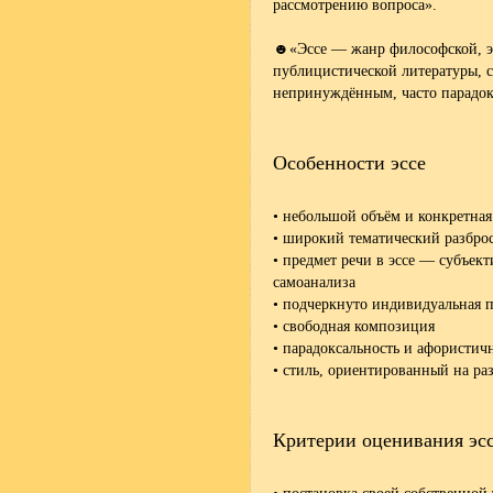
рассмотрению вопроса».
☻«Эссе — жанр философской, эс
публицистической литературы, 
непринуждённым, часто парадок
Особенности эссе
• небольшой объём и конкретная
• широкий тематический разбро
• предмет речи в эссе — субъек
самоанализа
• подчеркнуто индивидуальная п
• свободная композиция
• парадоксальность и афористич
• стиль, ориентированный на р
Критерии оценивания эс