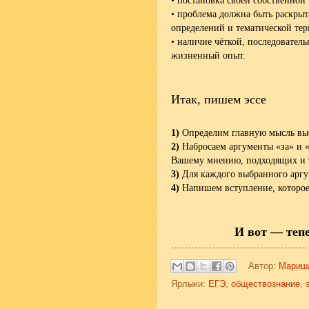
• постановка своей собственной
• проблема должна быть раскрыт
определений и тематической те
• наличие чёткой, последовател
жизненный опыт.
Итак, пишем эссе
1)
Определим главную мысль выс
2)
Набросаем аргументы
«
за
»
и
Вашему мнению, подходящих и 
3)
Для каждого выбранного аргу
4)
Напишем вступление, которое 
И вот — тепе
Автор:
Мариш
Ярлыки:
ЕГЭ
,
обществознание
,