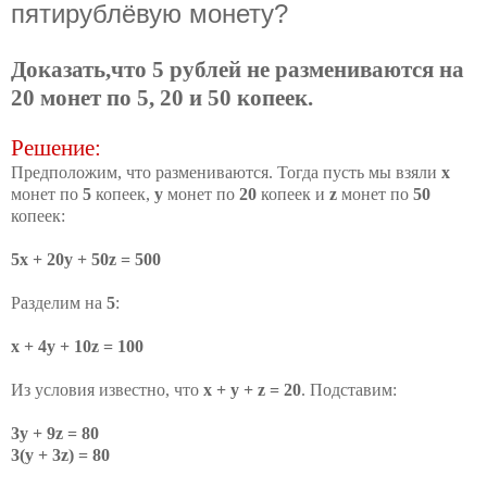
пятирублёвую монету?
Доказать,что 5 рублей не размениваются на
20 монет по 5, 20 и 50 копеек.
Решение:
Предположим, что размениваются. Тогда пусть мы взяли
х
монет по
5
копеек,
у
монет по
20
копеек и
z
монет по
50
копеек:
5х + 20у + 50z = 500
Разделим на
5
:
х + 4у + 10z = 100
Из условия известно, что
х + у + z = 20
. Подставим:
3у + 9z = 80
3(у + 3z) = 80