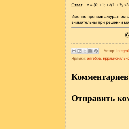
Ответ
: x = {0; ±1; ±√(1 + ³⁄₂ 
Именно проявив аккуратность
внимательны при решении мат
Автор:
Integral
Ярлыки:
алгебра
,
иррациональн
Комментариев 
Отправить ко