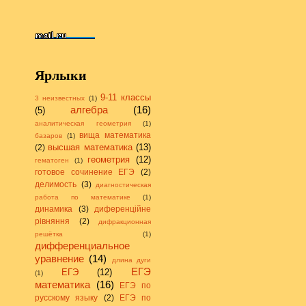
Ярлыки
9-11 классы
3 неизвестных
(1)
алгебра
(16)
(5)
аналитическая геометрия
(1)
вища математика
базаров
(1)
высшая математика
(13)
(2)
геометрия
(12)
гематоген
(1)
готовое сочинение ЕГЭ
(2)
делимость
(3)
диагностическая
работа по математике
(1)
динамика
(3)
диференційне
рівняння
(2)
дифракционная
решётка
(1)
дифференциальное
уравнение
(14)
длина дуги
ЕГЭ
ЕГЭ
(12)
(1)
математика
(16)
ЕГЭ по
русскому языку
(2)
ЕГЭ по