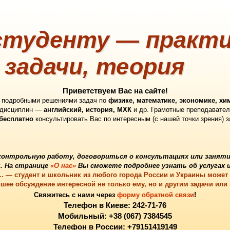
туденту — практи
 задачи, теория
Приветствуем Вас на сайте!
с подробными решениями задач по
физике, математике, экономике, хи
 дисциплин —
английский, история, МХК
и др. Грамотные преподавател
бесплатно
консультировать Вас по интересным (с нашей точки зрения) 
контрольную работу
, договориться о
консультациях
или
заняти
. На странице
«О нас»
Вы сможете подробнее узнать об услугах и
в… — студент и школьник из любого города России и Украины может
шее обсуждение интересной не только ему, но и другим задачи или
Свяжитесь с нами через
форму обратной связи
!
Телефон в Киеве: 242-71-76
Мобильный: +38 (067) 7384545
Телефон в России: +79151419149