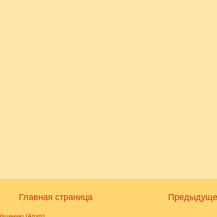
Главная страница
Предыдуще
общению (Atom)