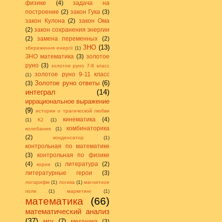
физике
(4)
задача на
построение
(2)
закон Гука
(3)
закон Кулона
(2)
закон Ома
(2)
закон сохранения энергии
(2)
замена переменных
(2)
ЗНО
(13)
збереження енергії
(1)
ЗНО математика
(3)
золотое
руно
(3)
золотое руно 7-8 класс
золотое руно 9-11 класс
(1)
Золотое руно ответы
(6)
(3)
интеграл
(14)
иррациональное выражение
(9)
истории о трагической любви
кинематика
(4)
(1)
К2
(1)
комбинаторика
колебания
(1)
(2)
конденсатор
(1)
контрольная по математике
(3)
контрольная по физике
(4)
литература
(2)
корни
(1)
литературные герои
(3)
логарифм
(1)
логика
(1)
магнитное
поле
(1)
маркетинг
(1)
математика
(66)
математический анализ
(37)
мгу
(7)
механика
(3)