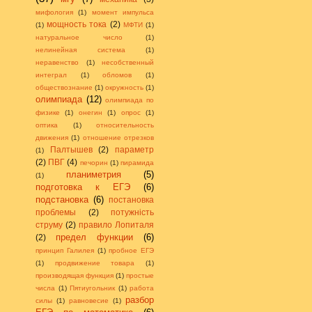
мифология
(1)
момент импульса
мощность тока
(2)
(1)
МФТИ
(1)
натуральное число
(1)
нелинейная система
(1)
неравенство
(1)
несобственный
интеграл
(1)
обломов
(1)
обществознание
(1)
окружность
(1)
олимпиада
(12)
олимпиада по
физике
(1)
онегин
(1)
опрос
(1)
оптика
(1)
относительность
движения
(1)
отношение отрезков
Палтышев
(2)
параметр
(1)
(2)
ПВГ
(4)
печорин
(1)
пирамида
планиметрия
(5)
(1)
подготовка к ЕГЭ
(6)
подстановка
(6)
постановка
проблемы
(2)
потужність
струму
(2)
правило Лопиталя
предел функции
(6)
(2)
принцип Галилея
(1)
пробное ЕГЭ
(1)
продвижение товара
(1)
производящая функция
(1)
простые
числа
(1)
Пятиугольник
(1)
работа
разбор
силы
(1)
равновесие
(1)