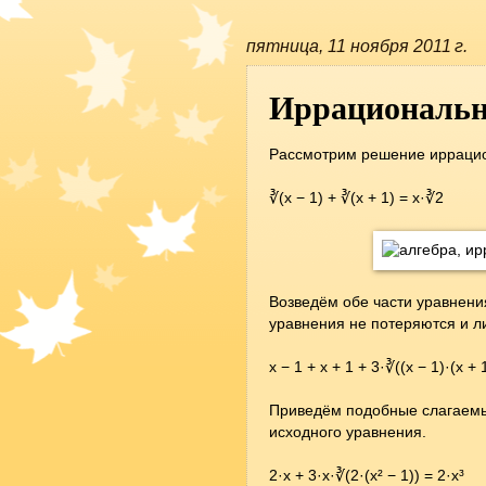
пятница, 11 ноября 2011 г.
Иррациональн
Рассмотрим решение иррацио
∛(x − 1) + ∛(x + 1) = x·∛2
Возведём обе части уравнения
уравнения не потеряются и л
x − 1 + x + 1 + 3·∛((x − 1)·(x + 
Приведём подобные слагаемые
исходного уравнения.
2·x + 3·x·∛(2·(x² − 1)) = 2·x³