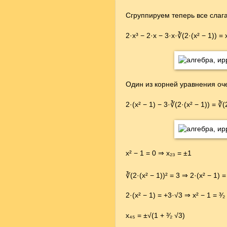
Сгруппируем теперь все слаг
2·x³ − 2·x − 3·x·∛(2·(x² − 1)) = 
Один из корней уравнения оч
2·(x² − 1) − 3·∛(2·(x² − 1)) = ∛(
x² − 1 = 0 ⇒ x₂₃ = ±1
∛(2·(x² − 1))² = 3 ⇒ 2·(x² − 1) =
2·(x² − 1) = +3·√3 ⇒ x² − 1 = ³⁄₂
x₄₅ = ±√(1 + ³⁄₂ √3)