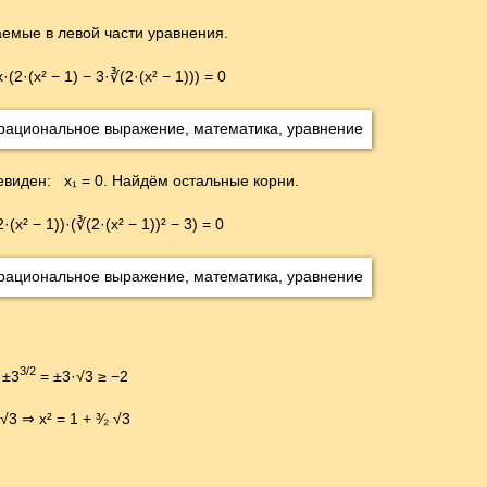
аемые в левой части уравнения.
x·(2·(x² − 1) − 3·∛(2·(x² − 1))) = 0
евиден: x₁ = 0. Найдём остальные корни.
2·(x² − 1))·(∛(2·(x² − 1))² − 3) = 0
3/2
 ±3
= ±3·√3 ≥ −2
 √3 ⇒ x² = 1 + ³⁄₂ √3